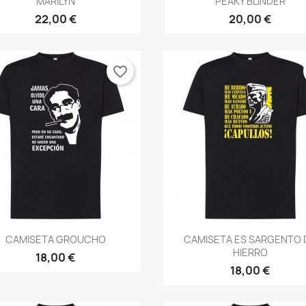
MARILYN
PEAKY BLINDER
22,00 €
20,00 €
favorite_border
Vista rápida
Vista rápida


CAMISETA GROUCHO
CAMISETA ES SARGENTO 
HIERRO
18,00 €
18,00 €