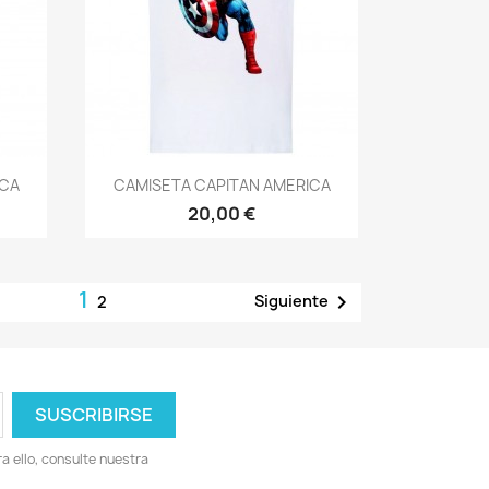
Vista rápida

ICA
CAMISETA CAPITAN AMERICA
20,00 €
1

Siguiente
2
 ello, consulte nuestra