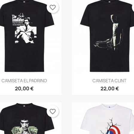
favorite_border
Vista rápida
Vista rápida


CAMISETA EL PADRINO
CAMISETA CLINT
20,00 €
22,00 €
favorite_border