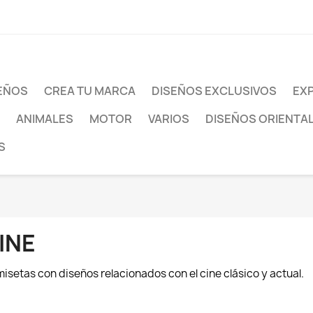
SEÑOS
CREA TU MARCA
DISEÑOS EXCLUSIVOS
EXP
ANIMALES
MOTOR
VARIOS
DISEÑOS ORIENTA
S
INE
isetas con diseños relacionados con el cine clásico y actual.