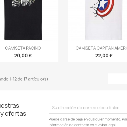
Vista rápida
Vista rápida


CAMISETA PACINO
CAMISETA CAPITAN AMER
20,00 €
22,00 €
ndo 1-12 de 17 artículo(s)
uestras
 y ofertas
Puede darse de baja en cualquier momento. Para
información de contacto en el aviso legal.