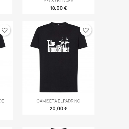
PEAKY BLINDER
18,00 €
favorite_border
favorite_border
Vista rápida

DE
CAMISETA EL PADRINO
20,00 €