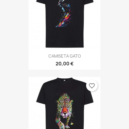
CAMISETA GATO
20,00 €
favorite_border