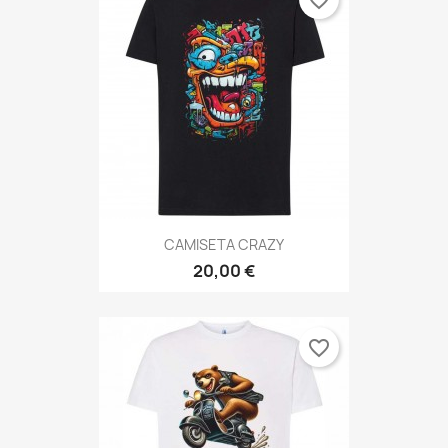
CAMISETA CRAZY
20,00 €
favorite_border