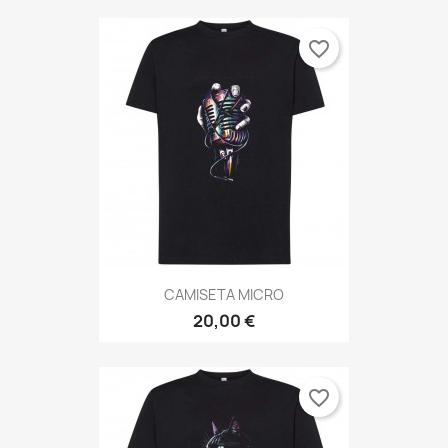
favorite_border
CAMISETA MICRO
20,00 €
favorite_border