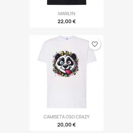
MARILYN
22,00 €
favorite_border
CAMISETA OSO CRAZY
20,00 €