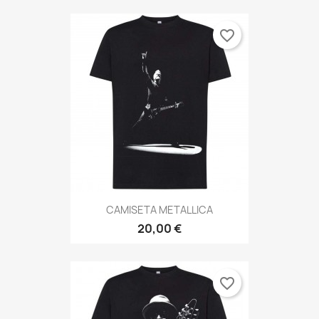
favorite_border
CAMISETA METALLICA
20,00 €
favorite_border