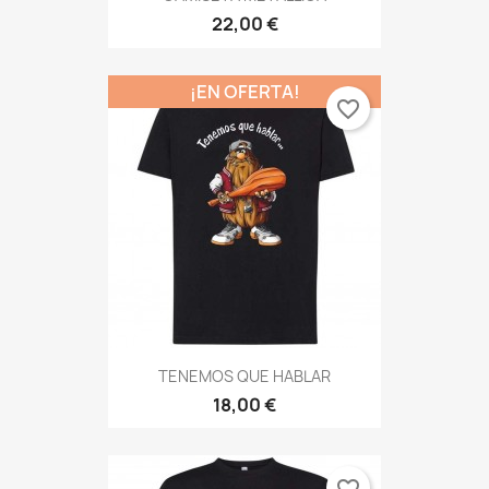
22,00 €
¡EN OFERTA!
favorite_border
TENEMOS QUE HABLAR
18,00 €
favorite_border