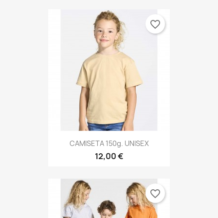
favorite_border
CAMISETA 150g. UNISEX
12,00 €
favorite_border