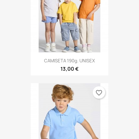
CAMISETA 190g. UNISEX
13,00 €
favorite_border