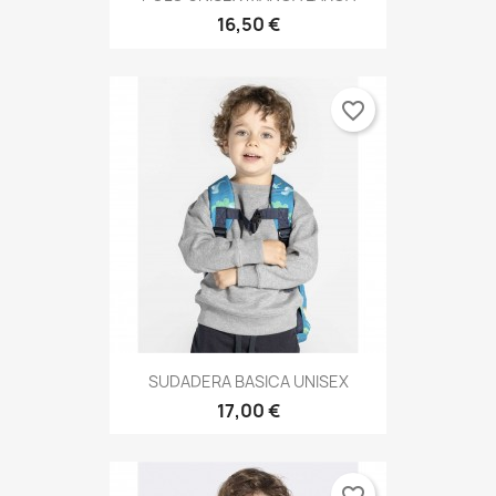
16,50 €
favorite_border
SUDADERA BASICA UNISEX
17,00 €
favorite_border