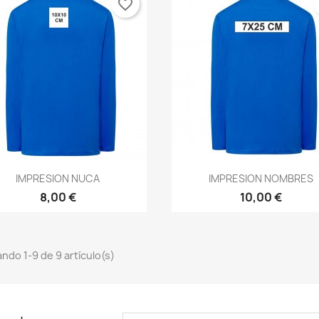
favorite_border
Vista rápida
Vista rápida


IMPRESION NUCA
IMPRESION NOMBRES
8,00 €
10,00 €
ndo 1-9 de 9 artículo(s)