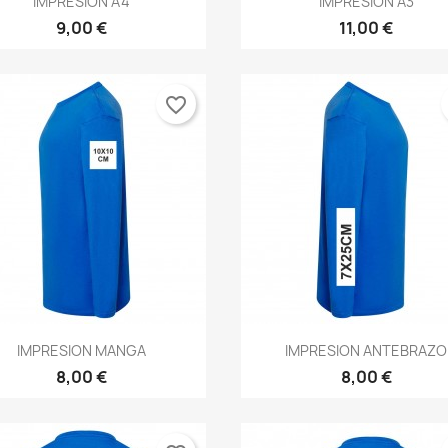
IMPRESION A4
IMPRESION A3
9,00 €
11,00 €
favorite_border
Vista rápida
Vista rápida


IMPRESION MANGA
IMPRESION ANTEBRAZO
8,00 €
8,00 €