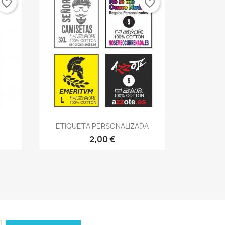
favorite_border
favorite_border
Vista rápida

ETIQUETA PERSONALIZADA
+1
2,00 €