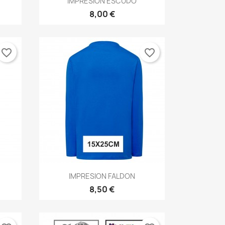
IMPRESION ESCUDO
8,00 €
favorite_border
favorite_border
Vista rápida

IMPRESION FALDON
8,50 €