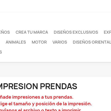
SEÑOS
CREA TU MARCA
DISEÑOS EXCLUSIVOS
EXP
ANIMALES
MOTOR
VARIOS
DISEÑOS ORIENTA
S
MPRESION PRENDAS
Añade impresiones a tus prendas.
Elige el tamaño y posición de la impresión.
Envíanos el archivo o texto a imprimir