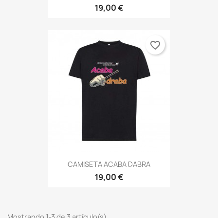
19,00 €
favorite_border
CAMISETA ACABA DABRA
19,00 €
Mostrando 1-3 de 3 artículo(s)