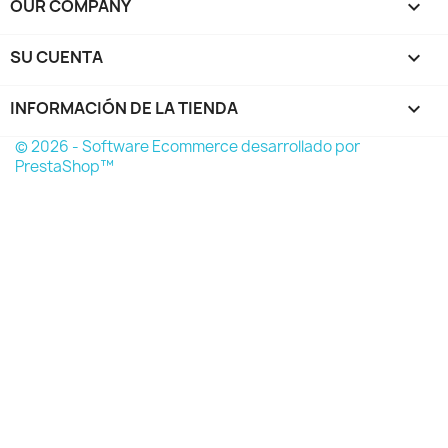
OUR COMPANY

SU CUENTA

INFORMACIÓN DE LA TIENDA
keyboard_arrow_down
© 2026 - Software Ecommerce desarrollado por
PrestaShop™