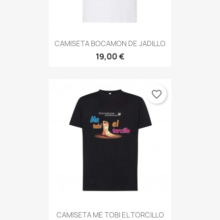
CAMISETA BOCAMON DE JADILLO
19,00 €
favorite_border
CAMISETA ME TOBI EL TORCILLO