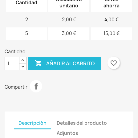
Cantidad
unitario
ahorra
2
2,00 €
4,00 €
5
3,00 €
15,00 €
Cantidad

favorite_border
AÑADIR AL CARRITO
Compartir
Descripción
Detalles del producto
Adjuntos