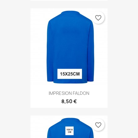
favorite_border
IMPRESION FALDON
8,50 €
favorite_border