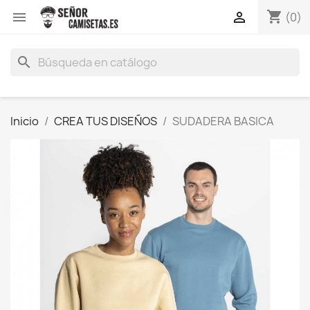
shopping_cart


(0)
search
Inicio
CREA TUS DISEÑOS
SUDADERA BASICA