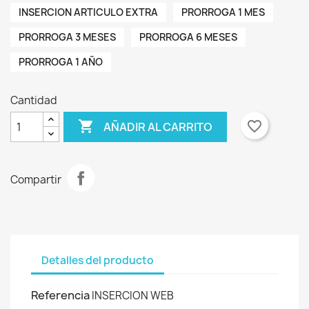
INSERCION ARTICULO EXTRA
PRORROGA 1 MES
PRORROGA 3 MESES
PRORROGA 6 MESES
PRORROGA 1 AÑO
Cantidad

favorite_border
AÑADIR AL CARRITO
Compartir
Detalles del producto
Referencia
INSERCION WEB