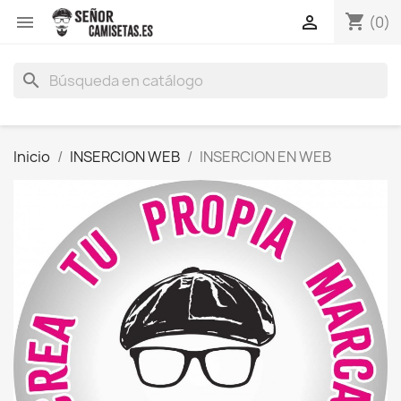
shopping_cart


(0)
search
Inicio
INSERCION WEB
INSERCION EN WEB