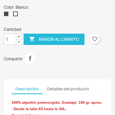
Color: Blanco
Negro
Blanco
Cantidad

favorite_border
AÑADIR AL CARRITO
Compartir
Descripción
Detalles del producto
100% algodón preencogido. Gramaje: 190 gr. aprox.
. Desde la talla XS hasta la 3XL.