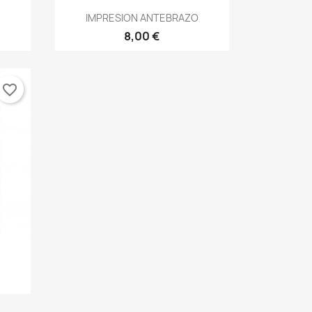
Vista rápida

IMPRESION ANTEBRAZO
8,00 €
favorite_border