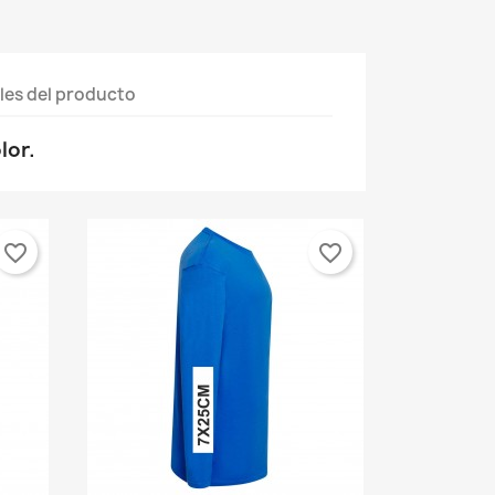
les del producto
lor.
favorite_border
favorite_border