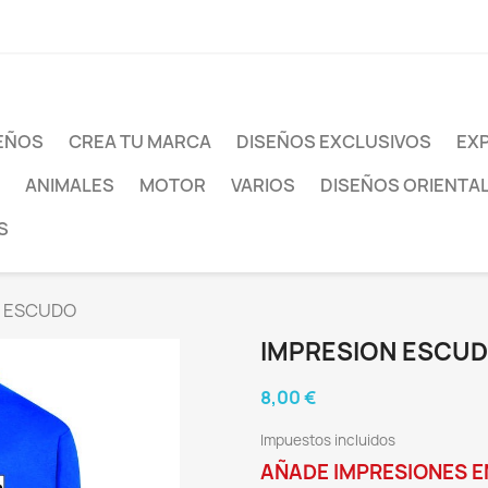
SEÑOS
CREA TU MARCA
DISEÑOS EXCLUSIVOS
EXP
ANIMALES
MOTOR
VARIOS
DISEÑOS ORIENTA
S
N ESCUDO
IMPRESION ESCU
8,00 €
Impuestos incluidos
AÑADE IMPRESIONES E