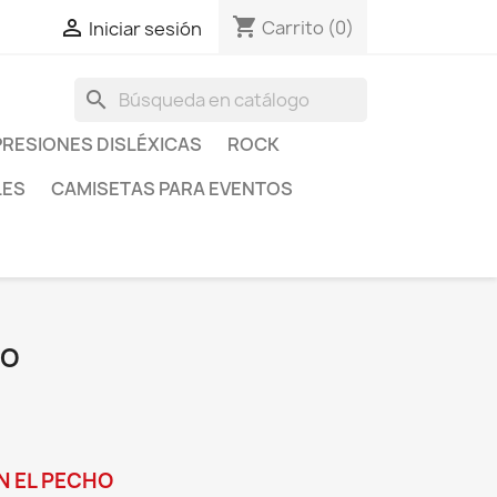
shopping_cart

Carrito
(0)
Iniciar sesión
search
RESIONES DISLÉXICAS
ROCK
LES
CAMISETAS PARA EVENTOS
DO
N EL PECHO