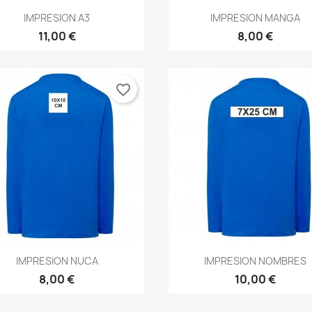
Vista rápida
Vista rápida


IMPRESION A3
IMPRESION MANGA
11,00 €
8,00 €
favorite_border
Vista rápida
Vista rápida


IMPRESION NUCA
IMPRESION NOMBRES
8,00 €
10,00 €