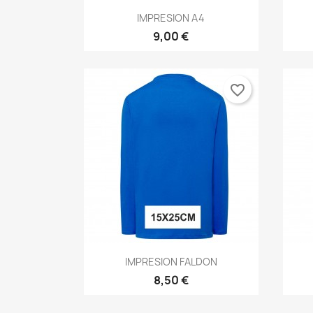
Vista rápida

IMPRESION A4
9,00 €
favorite_border
Vista rápida

IMPRESION FALDON
8,50 €