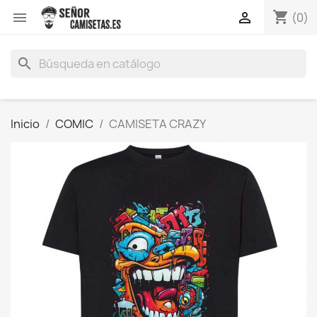
shopping_cart


(0)
search
Inicio
COMIC
CAMISETA CRAZY