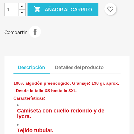

favorite_border
AÑADIR AL CARRITO
Compartir
Descripción
Detalles del producto
100% algodón preencogido. Gramaje: 190 gr. aprox.
. Desde la talla XS hasta la 3XL.
Características:
Camiseta con cuello redondo y de
lycra.
Tejido tubular.