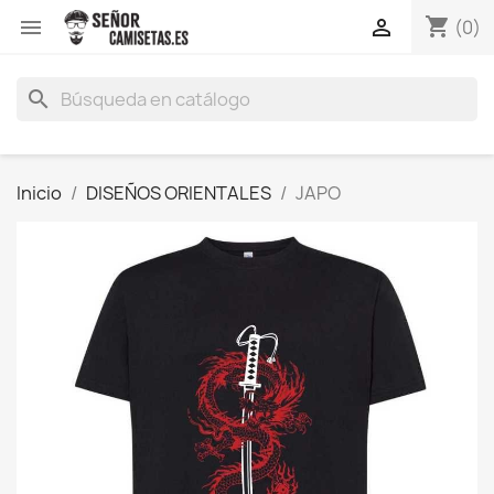
shopping_cart


(0)
search
Inicio
DISEÑOS ORIENTALES
JAPO