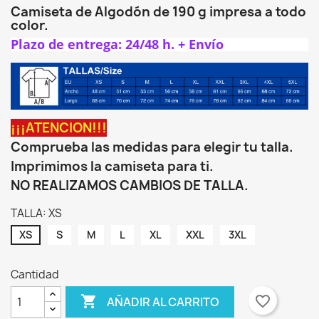
Camiseta de Algodón de 190 g impresa a todo
color.
Plazo de entrega: 24/48 h. + Envío
¡¡¡ATENCION!!!
Comprueba las medidas para elegir tu talla.
Imprimimos la camiseta para ti.
NO REALIZAMOS CAMBIOS DE TALLA.
TALLA: XS
XS
S
M
L
XL
XXL
3XL
Cantidad

favorite_border
AÑADIR AL CARRITO